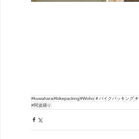
#kuwahara
#bikepacking
#Woho
＃バイクパッキング
＃
#阿波踊り