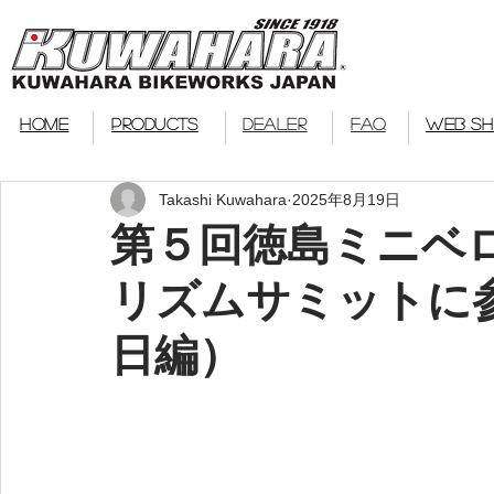
bmx
HOME
PRODUCTS
DEALER
FAQ
WEB S
Takashi Kuwahara
2025年8月19日
第５回徳島ミニベ
リズムサミットに
日編）