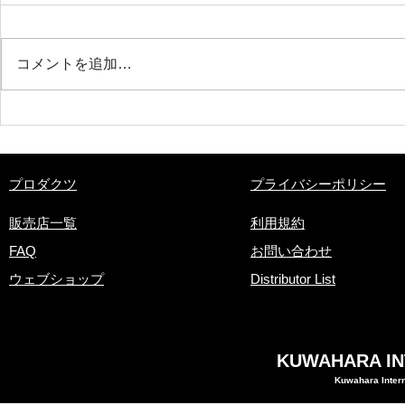
コメントを追加…
第５回徳島ミニベロアドベン
第５回徳島
チャーツーリズムサミットに
チャーツー
参加してきました（3日目
参加してき
編）
編）
​プロダクツ
プライバシーポリシー
販売店一覧
利用規約
FAQ
お問い合わせ
ウェブショップ
Distributor List
KUWAHARA INT
Kuwahara Intern