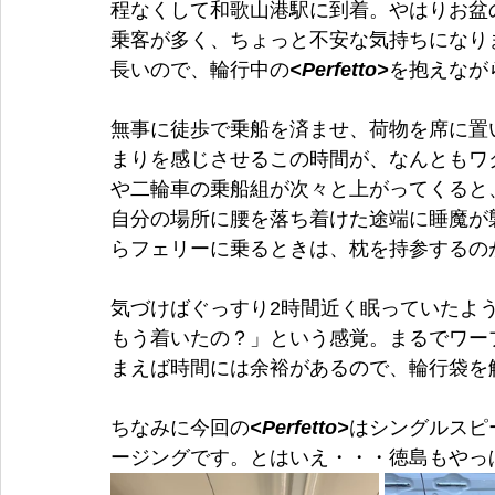
程なくして和歌山港駅に到着。やはりお盆
乗客が多く、ちょっと不安な気持ちになり
長いので、輪行中の
<Perfetto>
を抱えなが
無事に徒歩で乗船を済ませ、荷物を席に置
まりを感じさせるこの時間が、なんともワ
や二輪車の乗船組が次々と上がってくると
自分の場所に腰を落ち着けた途端に睡魔が
らフェリーに乗るときは、枕を持参するの
気づけばぐっすり2時間近く眠っていたよ
もう着いたの？」という感覚。まるでワー
まえば時間には余裕があるので、輪行袋を
ちなみに今回の
<Perfetto>
はシングルスピ
ージングです。とはいえ・・・徳島もやっ