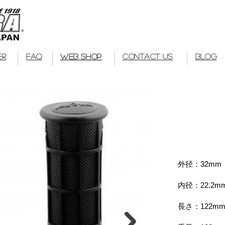
Kuwahara Bike
bmx
ER
FAQ
WEB SHOP
CONTACT US
BLOG
外径：32mm
内径：22.2m
長さ：122m