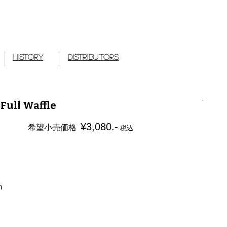
 Works Japan
History
Distributors
Full Waffle
¥3,080.-
希望小売価格
税込
m
m