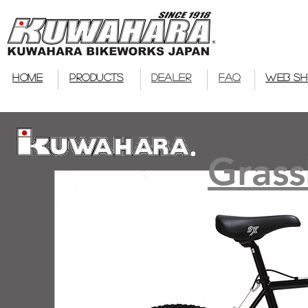
bmx
HOME
PRODUCTS
DEALER
FAQ
WEB S
Grass