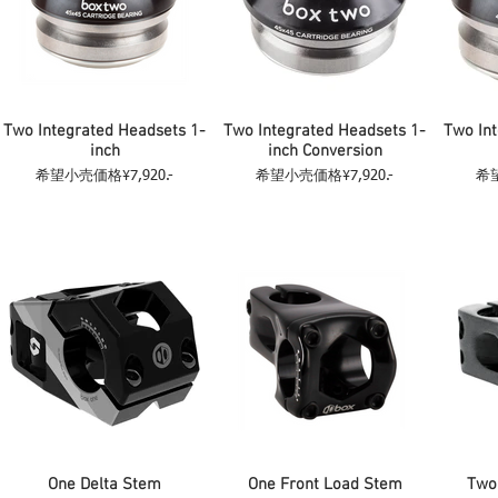
Two Integrated Headsets 1-
Two Integrated Headsets 1-
Two Int
inch
inch Conversion
希望小売価格¥7,920.-
希望小売価格¥7,920.-
希望
One Delta Stem
One Front Load Stem
Two