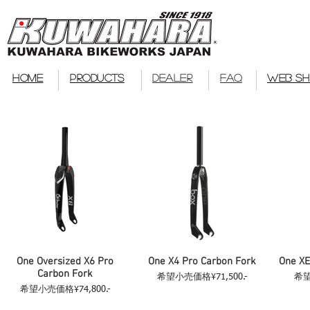
bmx
HOME
PRODUCTS
DEALER
FAQ
WEB S
One Oversized X6 Pro
One X4 Pro Carbon Fork
One XE
Carbon Fork
希望小売価格¥71,500.-
希望
希望小売価格¥74,800.-