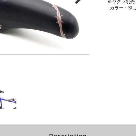
※ヤグラ別売
カラー：SIL, 
Description