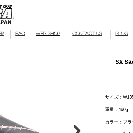
Kuwahara Bike
bmx
ER
FAQ
WEB SHOP
CONTACT US
BLOG
SX Sa
サイズ：W135 
重量：490g
カラー：
ブラ