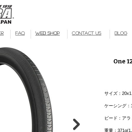
Kuwahara Bike
bmx
ER
FAQ
WEB SHOP
CONTACT US
BLOG
One 12
サイズ：​20x1
ケーシング：12
ビード：アラ
重量：371g(1.7