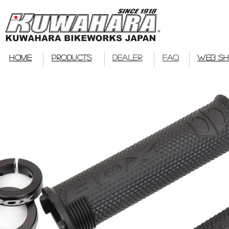
bmx
HOME
PRODUCTS
DEALER
FAQ
WEB S