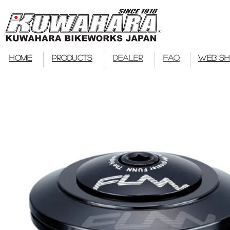
bmx
HOME
PRODUCTS
DEALER
FAQ
WEB S