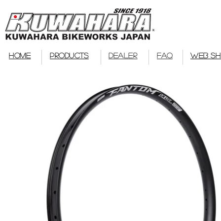
bmx
HOME
PRODUCTS
DEALER
FAQ
WEB S