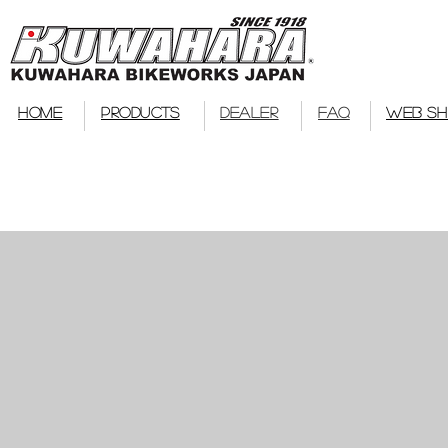
bmx
HOME
PRODUCTS
DEALER
FAQ
WEB S