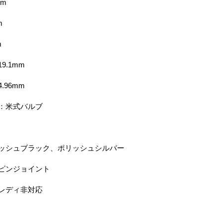
mm
m
m
9.1mm
.96mm
ル：米式バルブ
ッシュブラック
​、ポリッシュシルバー
ピンジョイント
スレディ非対応