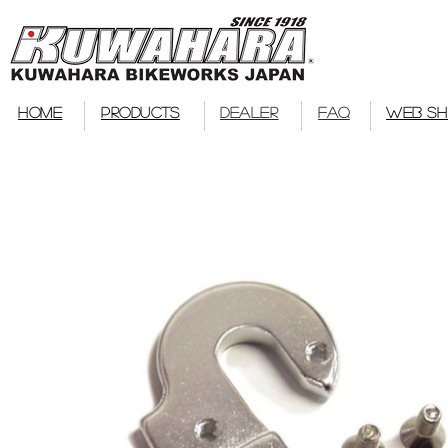
bmx
HOME
PRODUCTS
DEALER
FAQ
WEB S