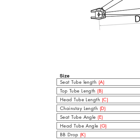
Size
Seat Tube length
(A)
Top Tube Length
(B)
Head Tube Length
(C)
Chainstay Length
(D)
Seat Tube Angle
(E)
Head Tube Angle
(G)
BB Drop
(K)