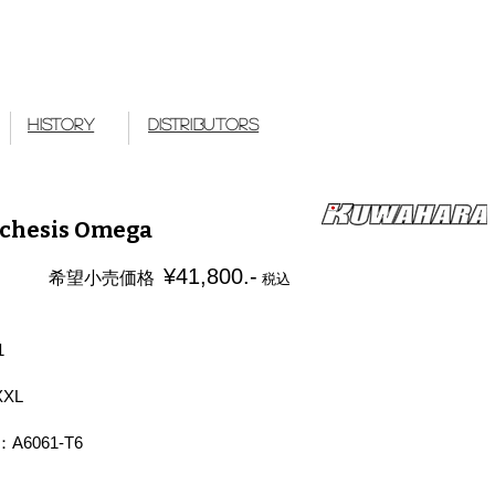
 Works Japan
History
Distributors
chesis Omega
¥41,800.-
希望小売価格
税込
1
XXL
A6061-T6