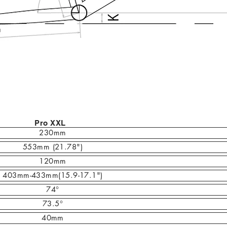
Pro XXL
230mm
553mm (21.78")
120mm
403mm-433mm(15.9-17.1")
74°
73.5°
40mm