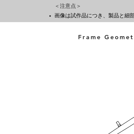
​＜注意点＞
画像は試作品につき、製品と細
Frame Geomet