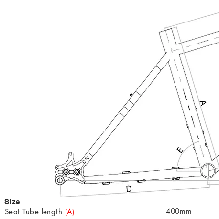
Size
400mm
Seat Tube length
(A)