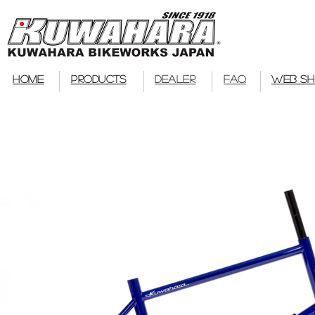
bmx
HOME
PRODUCTS
DEALER
FAQ
WEB S