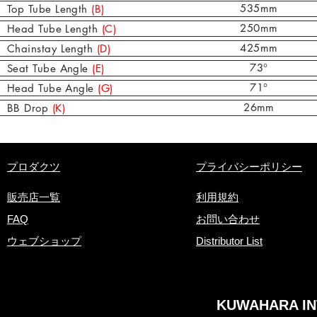
535mm
Top Tube Length
(B)
250mm
Head Tube Length
(C)
425mm
Chainstay Length
(D)
73°
Seat Tube Angle
(E)
71°
Head Tube Angle
(G)
26mm
BB Drop
(K)
​プロダクツ
プライバシーポリシー
販売店一覧
利用規約
FAQ
お問い合わせ
ウェブショップ
Distributor List
KUWAHARA INT