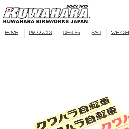
bmx
HOME
PRODUCTS
DEALER
FAQ
WEB S