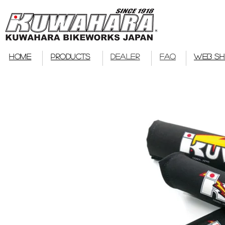
bmx
HOME
PRODUCTS
DEALER
FAQ
WEB S