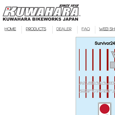
bmx
HOME
PRODUCTS
DEALER
FAQ
WEB S