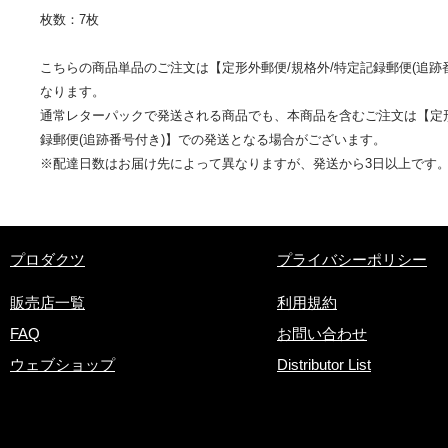
枚数：7枚
こちらの商品単品のご注文は【定形外郵便/規格外/特定記録郵便(追跡
なります。
通常レターパックで発送される商品でも、本商品を含むご注文は【定形
録郵便(追跡番号付き)】での発送となる場合がございます。
※配達日数はお届け先によって異なりますが、発送から3日以上です
​プロダクツ
プライバシーポリシー
販売店一覧
利用規約
FAQ
お問い合わせ
ウェブショップ
Distributor List