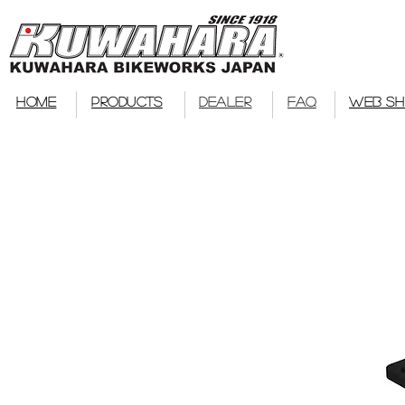
bmx
HOME
PRODUCTS
DEALER
FAQ
WEB S