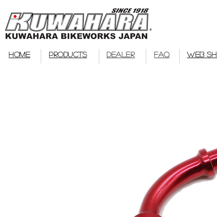
bmx
HOME
PRODUCTS
DEALER
FAQ
WEB S