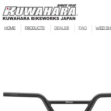
bmx
HOME
PRODUCTS
DEALER
FAQ
WEB S