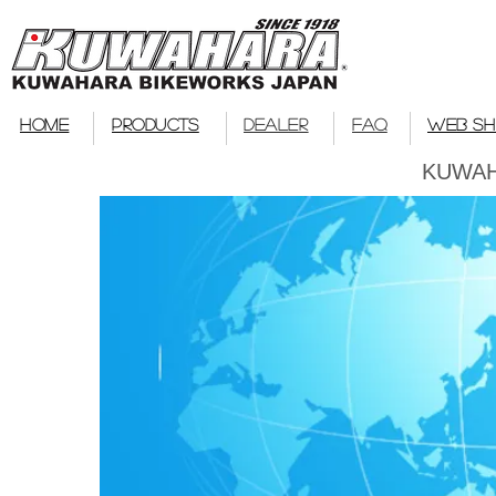
bmx
HOME
PRODUCTS
DEALER
FAQ
WEB S
KUWAHA