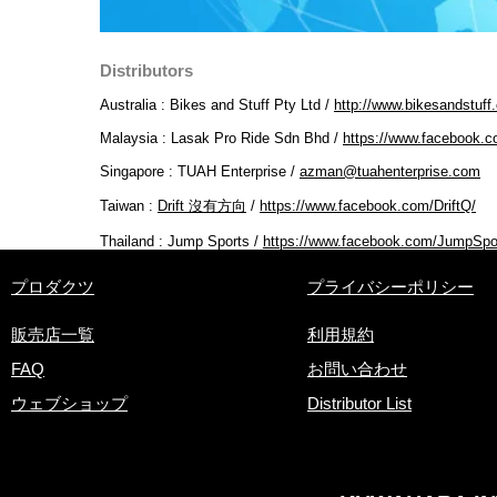
​Distributors
​Australia : Bikes and Stuff Pty Ltd /
http://www.bikesandstuff
Malaysia : Lasak Pro Ride Sdn Bhd /
https://www.facebook.c
Singapore : TUAH Enterprise /
azman@tuahenterprise.com
​Taiwan :
Drift 沒有方向
/
https://www.facebook.com/DriftQ/
Thailand : Jump Sports /
https://www.facebook.com/JumpSpo
​プロダクツ
プライバシーポリシー
販売店一覧
利用規約
FAQ
お問い合わせ
ウェブショップ
Distributor List