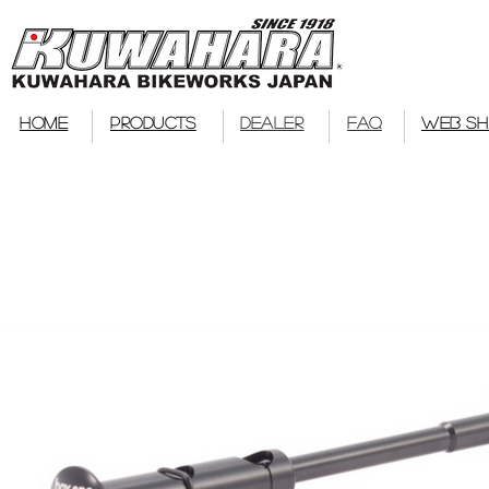
bmx
HOME
PRODUCTS
DEALER
FAQ
WEB S