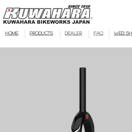
bmx
HOME
PRODUCTS
DEALER
FAQ
WEB S