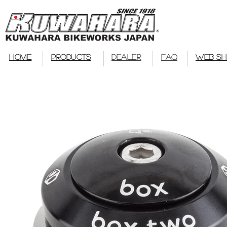
bmx
HOME
PRODUCTS
DEALER
FAQ
WEB S