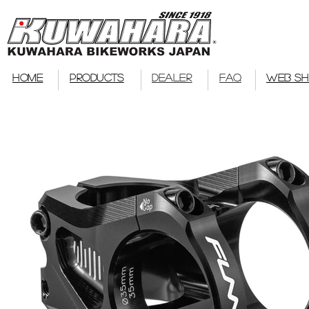
bmx
HOME
PRODUCTS
DEALER
FAQ
WEB S