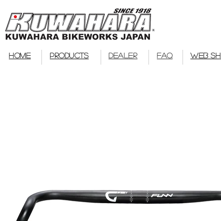
bmx
HOME
PRODUCTS
DEALER
FAQ
WEB S