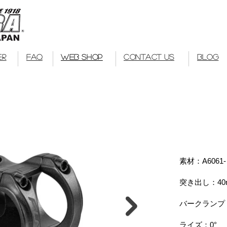
Kuwahara Bike
bmx
ER
FAQ
WEB SHOP
CONTACT US
BLOG
素材：A6061
突き出し：40
バークランプ：
ライズ：0°