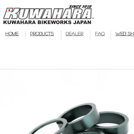
bmx
HOME
PRODUCTS
DEALER
FAQ
WEB S