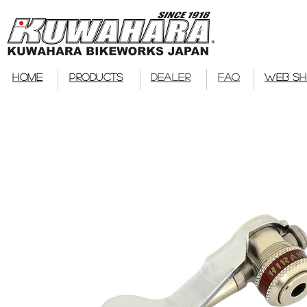
bmx
HOME
PRODUCTS
DEALER
FAQ
WEB S