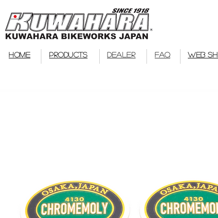
bmx
HOME
PRODUCTS
DEALER
FAQ
WEB S