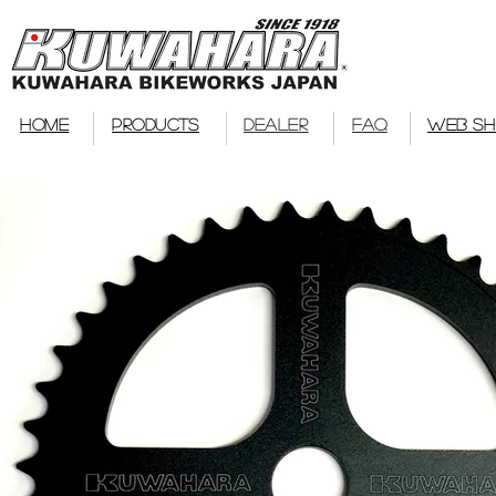
bmx
HOME
PRODUCTS
DEALER
FAQ
WEB S