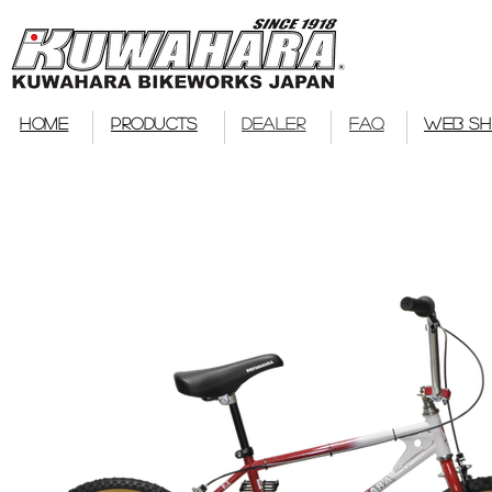
bmx
HOME
PRODUCTS
DEALER
FAQ
WEB S