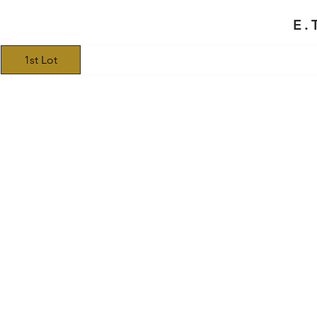
E.
1st Lot