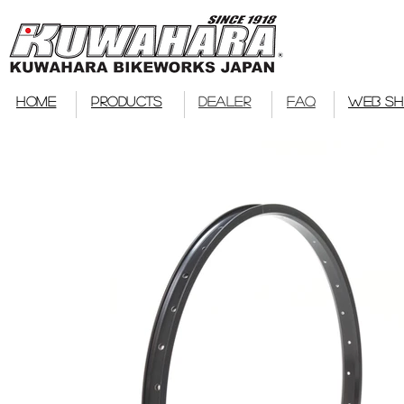
bmx
HOME
PRODUCTS
DEALER
FAQ
WEB S