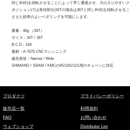
同じ外径)を回転させることによって早く通過させ、力の入りやすいクラ
ポジション)では長径部分(34Tの場合は36Tと同じ外径)を回転させ
さえた効率のよいペダリングを可能にします。
重量：40g （34T）
サイズ：34T / 36T
B.C.D：104
素材：A-7075 CNCマシンニング
​歯先形状：Narrow / Wide
SHIMANO / SRAM / KMCの9S/10S/11S用のチェーンに対応
​プロダクツ
プライバシーポリシー
販売店一覧
利用規約
FAQ
お問い合わせ
ウェブショップ
Distributor List