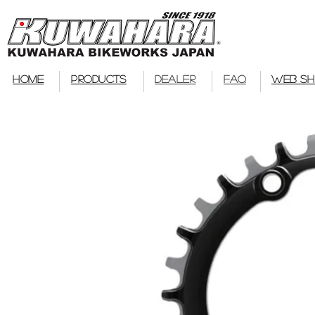
bmx
HOME
PRODUCTS
DEALER
FAQ
WEB S