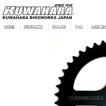
bmx
HOME
PRODUCTS
DEALER
FAQ
WEB S