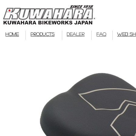
bmx
HOME
PRODUCTS
DEALER
FAQ
WEB S