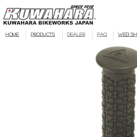
bmx
HOME
PRODUCTS
DEALER
FAQ
WEB S