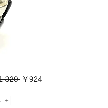
通
セ
1,320 
￥924
常
ー
価
ル