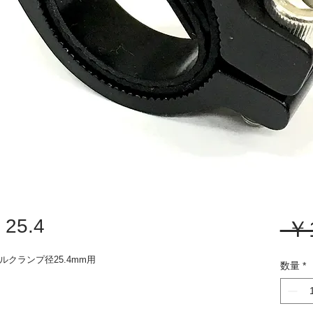
25.4
 ￥
クランプ径25.4mm用
数量
*