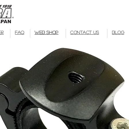
Kuwahara Bike
bmx
ER
FAQ
WEB SHOP
CONTACT US
BLOG