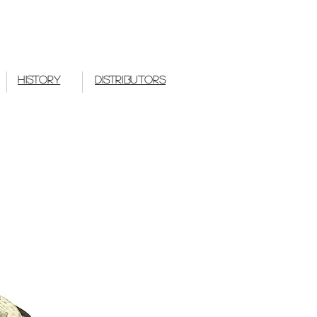
 Works Japan
History
Distributors