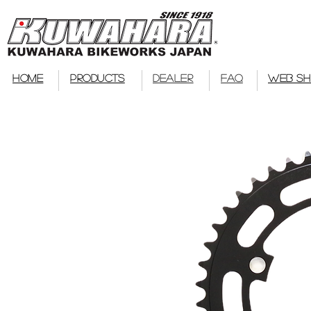
bmx
HOME
PRODUCTS
DEALER
FAQ
WEB S