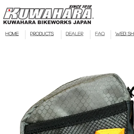
bmx
HOME
PRODUCTS
DEALER
FAQ
WEB S