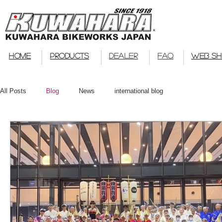
bmx
HOME
PRODUCTS
DEALER
FAQ
WEB S
All Posts
Blog
News
international blog