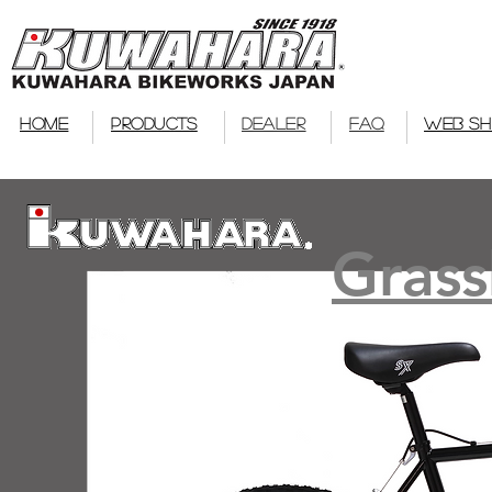
bmx
HOME
PRODUCTS
DEALER
FAQ
WEB S
Grass